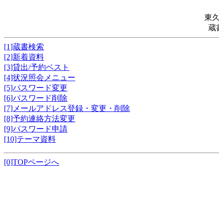
東
蔵
[1]蔵書検索
[2]新着資料
[3]貸出/予約ベスト
[4]状況照会メニュー
[5]パスワード変更
[6]パスワード削除
[7]メールアドレス登録・変更・削除
[8]予約連絡方法変更
[9]パスワード申請
[10]テーマ資料
[0]TOPページへ