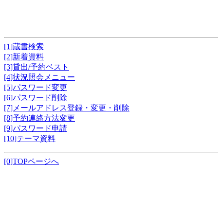
[1]蔵書検索
[2]新着資料
[3]貸出/予約ベスト
[4]状況照会メニュー
[5]パスワード変更
[6]パスワード削除
[7]メールアドレス登録・変更・削除
[8]予約連絡方法変更
[9]パスワード申請
[10]テーマ資料
[0]TOPページへ