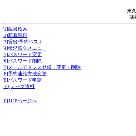
東
蔵
[1]蔵書検索
[2]新着資料
[3]貸出/予約ベスト
[4]状況照会メニュー
[5]パスワード変更
[6]パスワード削除
[7]メールアドレス登録・変更・削除
[8]予約連絡方法変更
[9]パスワード申請
[10]テーマ資料
[0]TOPページへ