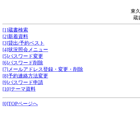
東
蔵
[1]蔵書検索
[2]新着資料
[3]貸出/予約ベスト
[4]状況照会メニュー
[5]パスワード変更
[6]パスワード削除
[7]メールアドレス登録・変更・削除
[8]予約連絡方法変更
[9]パスワード申請
[10]テーマ資料
[0]TOPページへ