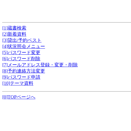
[1]蔵書検索
[2]新着資料
[3]貸出/予約ベスト
[4]状況照会メニュー
[5]パスワード変更
[6]パスワード削除
[7]メールアドレス登録・変更・削除
[8]予約連絡方法変更
[9]パスワード申請
[10]テーマ資料
[0]TOPページへ