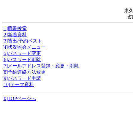
東
蔵
[1]蔵書検索
[2]新着資料
[3]貸出/予約ベスト
[4]状況照会メニュー
[5]パスワード変更
[6]パスワード削除
[7]メールアドレス登録・変更・削除
[8]予約連絡方法変更
[9]パスワード申請
[10]テーマ資料
[0]TOPページへ