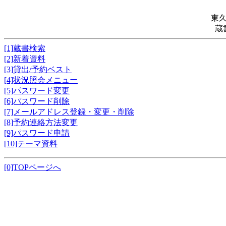
東
蔵
[1]蔵書検索
[2]新着資料
[3]貸出/予約ベスト
[4]状況照会メニュー
[5]パスワード変更
[6]パスワード削除
[7]メールアドレス登録・変更・削除
[8]予約連絡方法変更
[9]パスワード申請
[10]テーマ資料
[0]TOPページへ