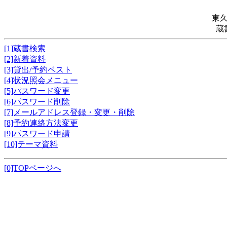
東
蔵
[1]蔵書検索
[2]新着資料
[3]貸出/予約ベスト
[4]状況照会メニュー
[5]パスワード変更
[6]パスワード削除
[7]メールアドレス登録・変更・削除
[8]予約連絡方法変更
[9]パスワード申請
[10]テーマ資料
[0]TOPページへ