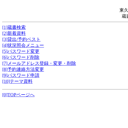
東
蔵
[1]蔵書検索
[2]新着資料
[3]貸出/予約ベスト
[4]状況照会メニュー
[5]パスワード変更
[6]パスワード削除
[7]メールアドレス登録・変更・削除
[8]予約連絡方法変更
[9]パスワード申請
[10]テーマ資料
[0]TOPページへ