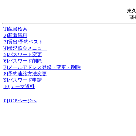
東
蔵
[1]蔵書検索
[2]新着資料
[3]貸出/予約ベスト
[4]状況照会メニュー
[5]パスワード変更
[6]パスワード削除
[7]メールアドレス登録・変更・削除
[8]予約連絡方法変更
[9]パスワード申請
[10]テーマ資料
[0]TOPページへ