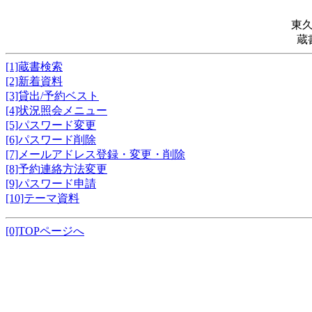
東
蔵
[1]蔵書検索
[2]新着資料
[3]貸出/予約ベスト
[4]状況照会メニュー
[5]パスワード変更
[6]パスワード削除
[7]メールアドレス登録・変更・削除
[8]予約連絡方法変更
[9]パスワード申請
[10]テーマ資料
[0]TOPページへ