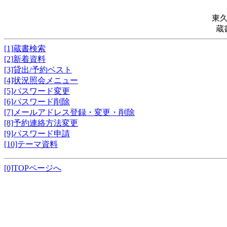
東
蔵
[1]蔵書検索
[2]新着資料
[3]貸出/予約ベスト
[4]状況照会メニュー
[5]パスワード変更
[6]パスワード削除
[7]メールアドレス登録・変更・削除
[8]予約連絡方法変更
[9]パスワード申請
[10]テーマ資料
[0]TOPページへ