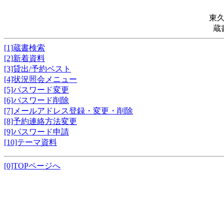
東
蔵
[1]蔵書検索
[2]新着資料
[3]貸出/予約ベスト
[4]状況照会メニュー
[5]パスワード変更
[6]パスワード削除
[7]メールアドレス登録・変更・削除
[8]予約連絡方法変更
[9]パスワード申請
[10]テーマ資料
[0]TOPページへ