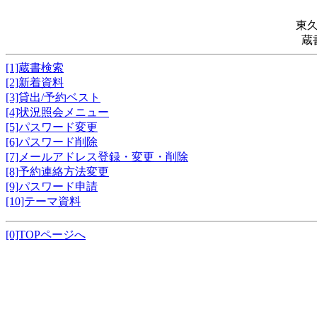
東
蔵
[1]蔵書検索
[2]新着資料
[3]貸出/予約ベスト
[4]状況照会メニュー
[5]パスワード変更
[6]パスワード削除
[7]メールアドレス登録・変更・削除
[8]予約連絡方法変更
[9]パスワード申請
[10]テーマ資料
[0]TOPページへ