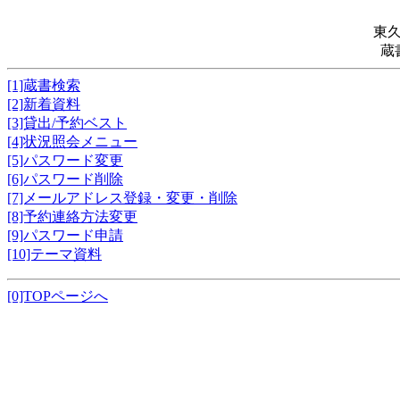
東
蔵
[1]蔵書検索
[2]新着資料
[3]貸出/予約ベスト
[4]状況照会メニュー
[5]パスワード変更
[6]パスワード削除
[7]メールアドレス登録・変更・削除
[8]予約連絡方法変更
[9]パスワード申請
[10]テーマ資料
[0]TOPページへ