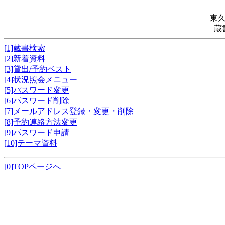
東
蔵
[1]蔵書検索
[2]新着資料
[3]貸出/予約ベスト
[4]状況照会メニュー
[5]パスワード変更
[6]パスワード削除
[7]メールアドレス登録・変更・削除
[8]予約連絡方法変更
[9]パスワード申請
[10]テーマ資料
[0]TOPページへ