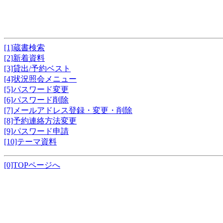
[1]蔵書検索
[2]新着資料
[3]貸出/予約ベスト
[4]状況照会メニュー
[5]パスワード変更
[6]パスワード削除
[7]メールアドレス登録・変更・削除
[8]予約連絡方法変更
[9]パスワード申請
[10]テーマ資料
[0]TOPページへ