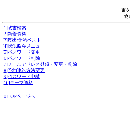
東
蔵
[1]蔵書検索
[2]新着資料
[3]貸出/予約ベスト
[4]状況照会メニュー
[5]パスワード変更
[6]パスワード削除
[7]メールアドレス登録・変更・削除
[8]予約連絡方法変更
[9]パスワード申請
[10]テーマ資料
[0]TOPページへ