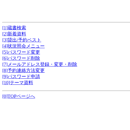
[1]蔵書検索
[2]新着資料
[3]貸出/予約ベスト
[4]状況照会メニュー
[5]パスワード変更
[6]パスワード削除
[7]メールアドレス登録・変更・削除
[8]予約連絡方法変更
[9]パスワード申請
[10]テーマ資料
[0]TOPページへ