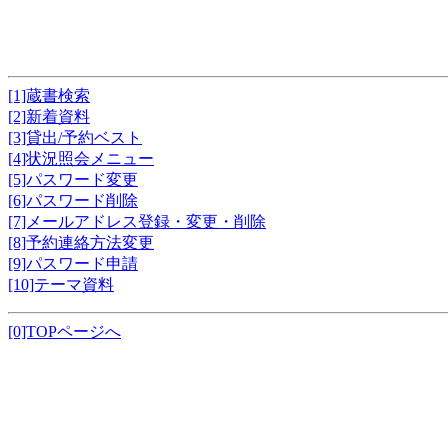
[1]蔵書検索
[2]新着資料
[3]貸出/予約ベスト
[4]状況照会メニュー
[5]パスワード変更
[6]パスワード削除
[7]メールアドレス登録・変更・削除
[8]予約連絡方法変更
[9]パスワード申請
[10]テーマ資料
[0]TOPページへ