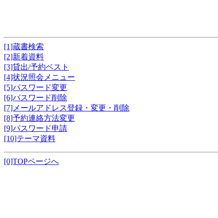
[1]蔵書検索
[2]新着資料
[3]貸出/予約ベスト
[4]状況照会メニュー
[5]パスワード変更
[6]パスワード削除
[7]メールアドレス登録・変更・削除
[8]予約連絡方法変更
[9]パスワード申請
[10]テーマ資料
[0]TOPページへ