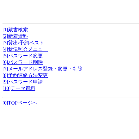
[1]蔵書検索
[2]新着資料
[3]貸出/予約ベスト
[4]状況照会メニュー
[5]パスワード変更
[6]パスワード削除
[7]メールアドレス登録・変更・削除
[8]予約連絡方法変更
[9]パスワード申請
[10]テーマ資料
[0]TOPページへ