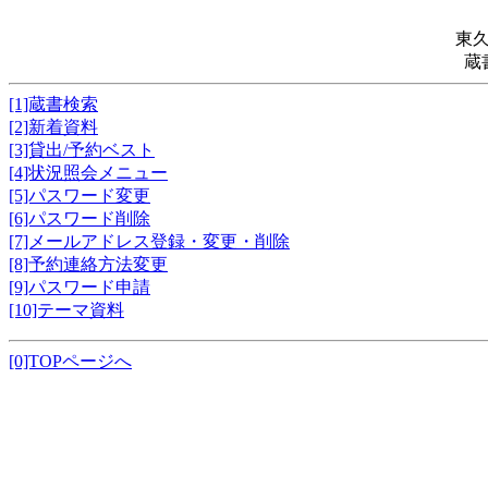
東
蔵
[1]蔵書検索
[2]新着資料
[3]貸出/予約ベスト
[4]状況照会メニュー
[5]パスワード変更
[6]パスワード削除
[7]メールアドレス登録・変更・削除
[8]予約連絡方法変更
[9]パスワード申請
[10]テーマ資料
[0]TOPページへ