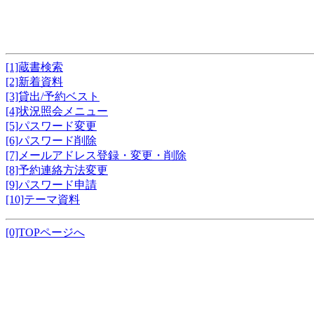
[1]蔵書検索
[2]新着資料
[3]貸出/予約ベスト
[4]状況照会メニュー
[5]パスワード変更
[6]パスワード削除
[7]メールアドレス登録・変更・削除
[8]予約連絡方法変更
[9]パスワード申請
[10]テーマ資料
[0]TOPページへ