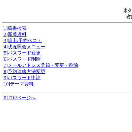
東
蔵
[1]蔵書検索
[2]新着資料
[3]貸出/予約ベスト
[4]状況照会メニュー
[5]パスワード変更
[6]パスワード削除
[7]メールアドレス登録・変更・削除
[8]予約連絡方法変更
[9]パスワード申請
[10]テーマ資料
[0]TOPページへ