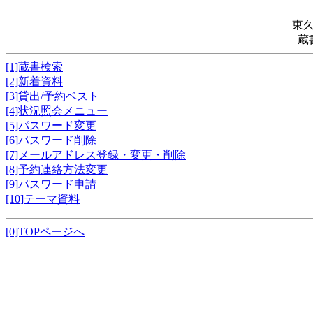
東
蔵
[1]蔵書検索
[2]新着資料
[3]貸出/予約ベスト
[4]状況照会メニュー
[5]パスワード変更
[6]パスワード削除
[7]メールアドレス登録・変更・削除
[8]予約連絡方法変更
[9]パスワード申請
[10]テーマ資料
[0]TOPページへ