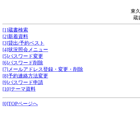
東
蔵
[1]蔵書検索
[2]新着資料
[3]貸出/予約ベスト
[4]状況照会メニュー
[5]パスワード変更
[6]パスワード削除
[7]メールアドレス登録・変更・削除
[8]予約連絡方法変更
[9]パスワード申請
[10]テーマ資料
[0]TOPページへ