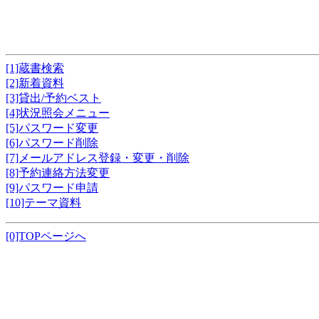
[1]蔵書検索
[2]新着資料
[3]貸出/予約ベスト
[4]状況照会メニュー
[5]パスワード変更
[6]パスワード削除
[7]メールアドレス登録・変更・削除
[8]予約連絡方法変更
[9]パスワード申請
[10]テーマ資料
[0]TOPページへ