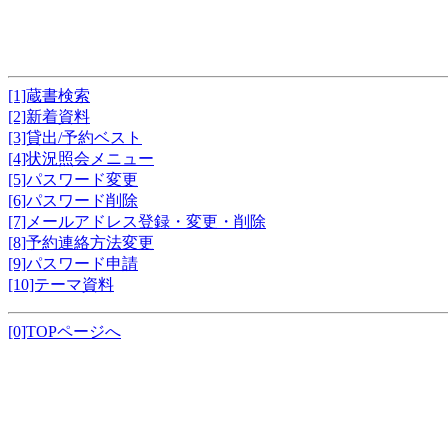
[1]蔵書検索
[2]新着資料
[3]貸出/予約ベスト
[4]状況照会メニュー
[5]パスワード変更
[6]パスワード削除
[7]メールアドレス登録・変更・削除
[8]予約連絡方法変更
[9]パスワード申請
[10]テーマ資料
[0]TOPページへ