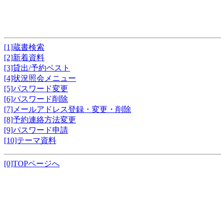
[1]蔵書検索
[2]新着資料
[3]貸出/予約ベスト
[4]状況照会メニュー
[5]パスワード変更
[6]パスワード削除
[7]メールアドレス登録・変更・削除
[8]予約連絡方法変更
[9]パスワード申請
[10]テーマ資料
[0]TOPページへ