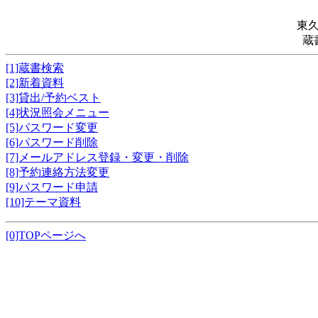
東
蔵
[1]蔵書検索
[2]新着資料
[3]貸出/予約ベスト
[4]状況照会メニュー
[5]パスワード変更
[6]パスワード削除
[7]メールアドレス登録・変更・削除
[8]予約連絡方法変更
[9]パスワード申請
[10]テーマ資料
[0]TOPページへ