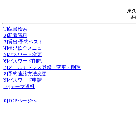
東
蔵
[1]蔵書検索
[2]新着資料
[3]貸出/予約ベスト
[4]状況照会メニュー
[5]パスワード変更
[6]パスワード削除
[7]メールアドレス登録・変更・削除
[8]予約連絡方法変更
[9]パスワード申請
[10]テーマ資料
[0]TOPページへ