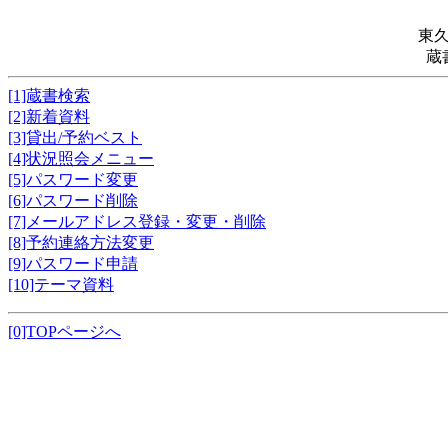
東
蔵
[1]蔵書検索
[2]新着資料
[3]貸出/予約ベスト
[4]状況照会メニュー
[5]パスワード変更
[6]パスワード削除
[7]メールアドレス登録・変更・削除
[8]予約連絡方法変更
[9]パスワード申請
[10]テーマ資料
[0]TOPページへ