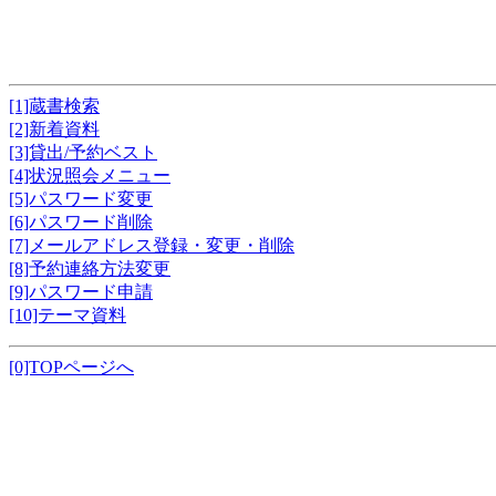
[1]蔵書検索
[2]新着資料
[3]貸出/予約ベスト
[4]状況照会メニュー
[5]パスワード変更
[6]パスワード削除
[7]メールアドレス登録・変更・削除
[8]予約連絡方法変更
[9]パスワード申請
[10]テーマ資料
[0]TOPページへ