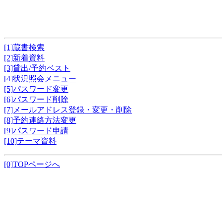
[1]蔵書検索
[2]新着資料
[3]貸出/予約ベスト
[4]状況照会メニュー
[5]パスワード変更
[6]パスワード削除
[7]メールアドレス登録・変更・削除
[8]予約連絡方法変更
[9]パスワード申請
[10]テーマ資料
[0]TOPページへ