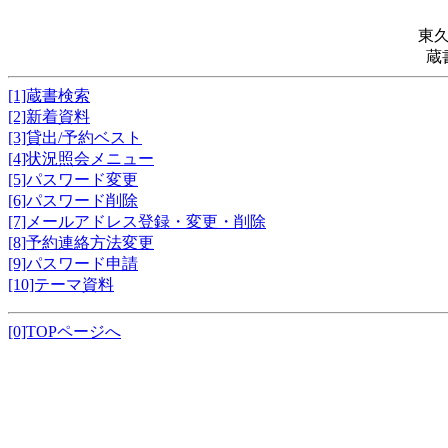
東
蔵
[1]蔵書検索
[2]新着資料
[3]貸出/予約ベスト
[4]状況照会メニュー
[5]パスワード変更
[6]パスワード削除
[7]メールアドレス登録・変更・削除
[8]予約連絡方法変更
[9]パスワード申請
[10]テーマ資料
[0]TOPページへ