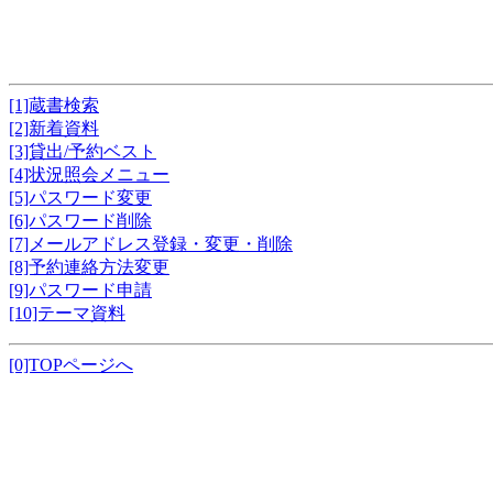
[1]蔵書検索
[2]新着資料
[3]貸出/予約ベスト
[4]状況照会メニュー
[5]パスワード変更
[6]パスワード削除
[7]メールアドレス登録・変更・削除
[8]予約連絡方法変更
[9]パスワード申請
[10]テーマ資料
[0]TOPページへ