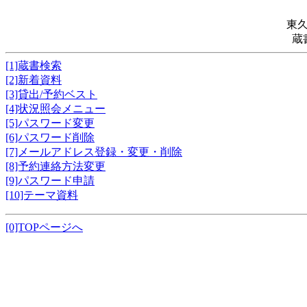
東
蔵
[1]蔵書検索
[2]新着資料
[3]貸出/予約ベスト
[4]状況照会メニュー
[5]パスワード変更
[6]パスワード削除
[7]メールアドレス登録・変更・削除
[8]予約連絡方法変更
[9]パスワード申請
[10]テーマ資料
[0]TOPページへ