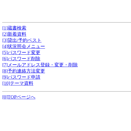
[1]蔵書検索
[2]新着資料
[3]貸出/予約ベスト
[4]状況照会メニュー
[5]パスワード変更
[6]パスワード削除
[7]メールアドレス登録・変更・削除
[8]予約連絡方法変更
[9]パスワード申請
[10]テーマ資料
[0]TOPページへ