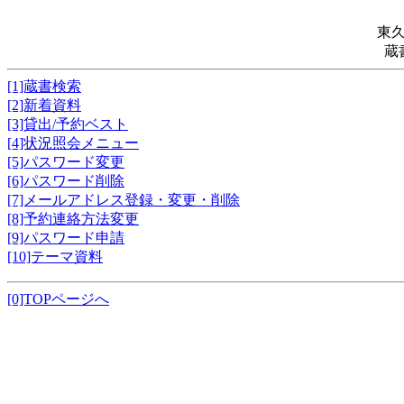
東
蔵
[1]蔵書検索
[2]新着資料
[3]貸出/予約ベスト
[4]状況照会メニュー
[5]パスワード変更
[6]パスワード削除
[7]メールアドレス登録・変更・削除
[8]予約連絡方法変更
[9]パスワード申請
[10]テーマ資料
[0]TOPページへ