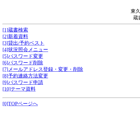
東
蔵
[1]蔵書検索
[2]新着資料
[3]貸出/予約ベスト
[4]状況照会メニュー
[5]パスワード変更
[6]パスワード削除
[7]メールアドレス登録・変更・削除
[8]予約連絡方法変更
[9]パスワード申請
[10]テーマ資料
[0]TOPページへ