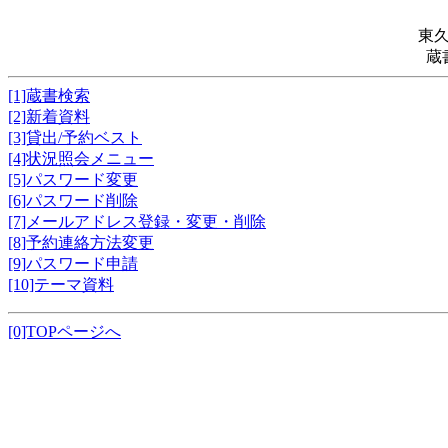
東
蔵
[1]蔵書検索
[2]新着資料
[3]貸出/予約ベスト
[4]状況照会メニュー
[5]パスワード変更
[6]パスワード削除
[7]メールアドレス登録・変更・削除
[8]予約連絡方法変更
[9]パスワード申請
[10]テーマ資料
[0]TOPページへ