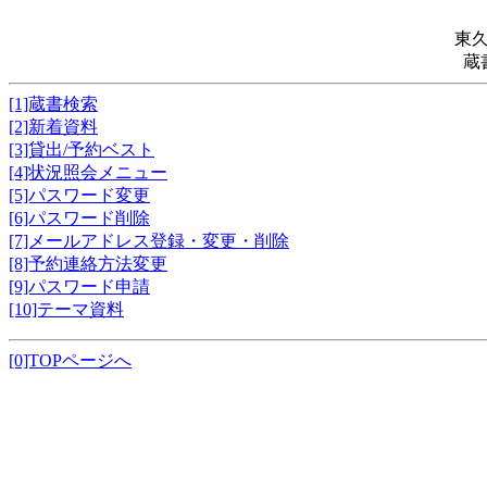
東
蔵
[1]蔵書検索
[2]新着資料
[3]貸出/予約ベスト
[4]状況照会メニュー
[5]パスワード変更
[6]パスワード削除
[7]メールアドレス登録・変更・削除
[8]予約連絡方法変更
[9]パスワード申請
[10]テーマ資料
[0]TOPページへ