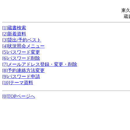
東
蔵
[1]蔵書検索
[2]新着資料
[3]貸出/予約ベスト
[4]状況照会メニュー
[5]パスワード変更
[6]パスワード削除
[7]メールアドレス登録・変更・削除
[8]予約連絡方法変更
[9]パスワード申請
[10]テーマ資料
[0]TOPページへ