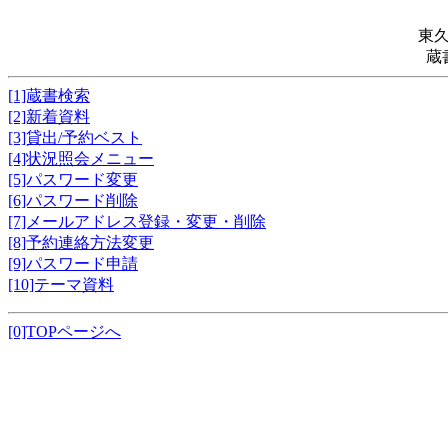
東
蔵
[1]蔵書検索
[2]新着資料
[3]貸出/予約ベスト
[4]状況照会メニュー
[5]パスワード変更
[6]パスワード削除
[7]メールアドレス登録・変更・削除
[8]予約連絡方法変更
[9]パスワード申請
[10]テーマ資料
[0]TOPページへ