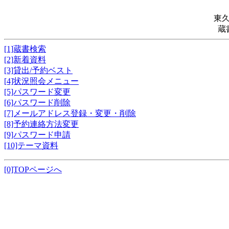
東
蔵
[1]蔵書検索
[2]新着資料
[3]貸出/予約ベスト
[4]状況照会メニュー
[5]パスワード変更
[6]パスワード削除
[7]メールアドレス登録・変更・削除
[8]予約連絡方法変更
[9]パスワード申請
[10]テーマ資料
[0]TOPページへ