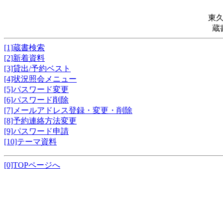
東
蔵
[1]蔵書検索
[2]新着資料
[3]貸出/予約ベスト
[4]状況照会メニュー
[5]パスワード変更
[6]パスワード削除
[7]メールアドレス登録・変更・削除
[8]予約連絡方法変更
[9]パスワード申請
[10]テーマ資料
[0]TOPページへ