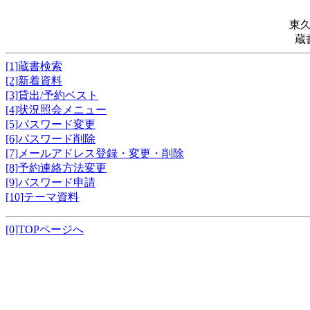
東
蔵
[1]蔵書検索
[2]新着資料
[3]貸出/予約ベスト
[4]状況照会メニュー
[5]パスワード変更
[6]パスワード削除
[7]メールアドレス登録・変更・削除
[8]予約連絡方法変更
[9]パスワード申請
[10]テーマ資料
[0]TOPページへ