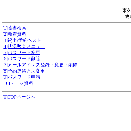
東
蔵
[1]蔵書検索
[2]新着資料
[3]貸出/予約ベスト
[4]状況照会メニュー
[5]パスワード変更
[6]パスワード削除
[7]メールアドレス登録・変更・削除
[8]予約連絡方法変更
[9]パスワード申請
[10]テーマ資料
[0]TOPページへ