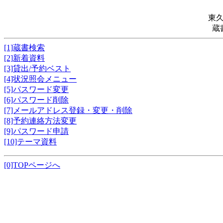
東
蔵
[1]蔵書検索
[2]新着資料
[3]貸出/予約ベスト
[4]状況照会メニュー
[5]パスワード変更
[6]パスワード削除
[7]メールアドレス登録・変更・削除
[8]予約連絡方法変更
[9]パスワード申請
[10]テーマ資料
[0]TOPページへ